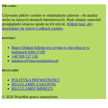
Pliki cookies
Używamy plików cookies w minimalnym zakresie - do analizy
ruchu na naszych stronach internetowych. Brak zmiany ustawień
przeglądarki oznacza zgodę na ich użycie.
Kliknij tutaj, aby
dowiedzieć się więcej o plikach cookies
.
KONTAKT
Biuro Obsługi Klienta jest czynne w dni robocze w
godzinach 9:00-17:00
+48 509 137 136
jagatowo@pracowniazajaca.pl
REGULAMIN
POLITYKA PRYWATNOŚCI
REGULAMIN ZAKUPÓW
REGULAMIN IMPREZY
© 2026 Wszelkie prawa zastrzeżone.