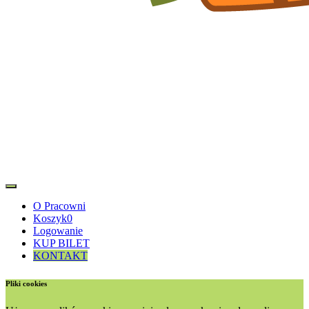
O Pracowni
Koszyk
0
Logowanie
KUP BILET
KONTAKT
Pliki cookies